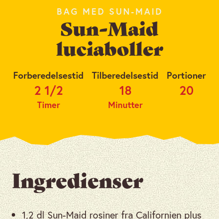
BAG MED SUN-MAID
Sun-Maid
luciaboller
Forberedelsestid
Tilberedelsestid
Portioner
2 1/2
18
20
Timer
Minutter
Ingredienser
1,2 dl Sun-Maid rosiner fra Californien plus