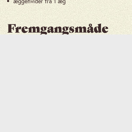
æggehvider fra 1 æg
Fremgangsmåde
Bland
safranen i det smeltede
1
smør. Lad stå i 30 minutter for at
identificere smagen.
Opvarm
mælk, lad det simre og
tag derefter af varmen. Rør
smeltet smør, sukker og salt i.
2
Hæld i en skål og lad det køle af,