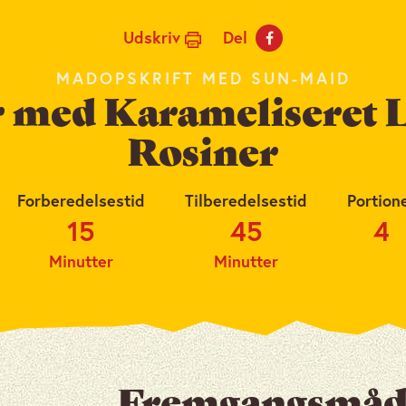
Udskriv
Del
MADOPSKRIFT MED SUN-MAID
r med Karameliseret 
Rosiner
Forberedelsestid
Tilberedelsestid
Portion
15
45
4
Minutter
Minutter
Fremgangsmåd