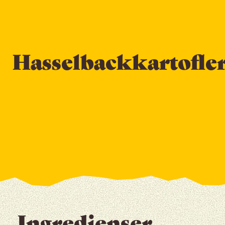
Hasselbackkartofle
Ingredienser