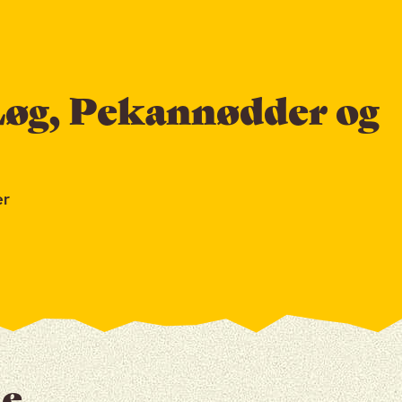
Løg, Pekannødder og
er
e