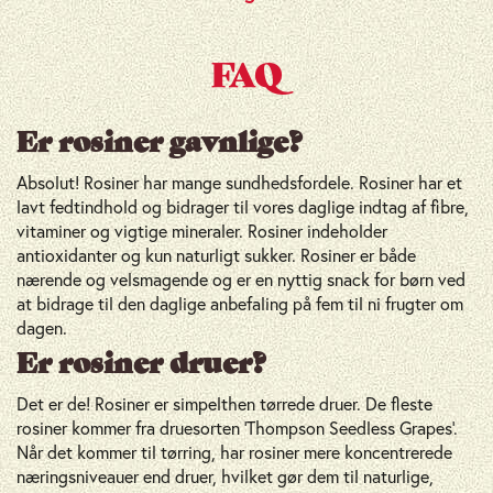
FAQ
Er rosiner gavnlige?
Absolut! Rosiner har mange sundhedsfordele. Rosiner har et
lavt fedtindhold og bidrager til vores daglige indtag af fibre,
vitaminer og vigtige mineraler. Rosiner indeholder
antioxidanter og kun naturligt sukker. Rosiner er både
Energi (kcal)
316 kcal
nærende og velsmagende og er en nyttig snack for børn ved
Energi (kJ)
1322 kJ
at bidrage til den daglige anbefaling på fem til ni frugter om
dagen.
Fedt
0,7 g
Heraf mættet fedt
0 g
Er rosiner druer?
Kulhydrater
76,9 g
Det er de! Rosiner er simpelthen tørrede druer. De fleste
Heraf sukkerarter
rosiner kommer fra druesorten ‘Thompson Seedless Grapes’.
71,4 g
Når det kommer til tørring, har rosiner mere koncentrerede
Kostfibre
5,8 g
næringsniveauer end druer, hvilket gør dem til naturlige,