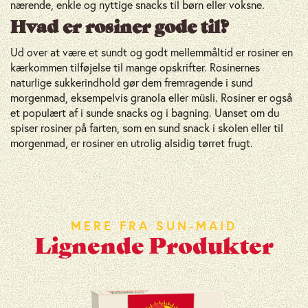
Protein
3,0 g
nærende, enkle og nyttige snacks til børn eller voksne.
Salt
0,02 g
Hvad er rosiner gode til?
Ud over at være et sundt og godt mellemmåltid er rosiner en
kærkommen tilføjelse til mange opskrifter. Rosinernes
naturlige sukkerindhold gør dem fremragende i sund
morgenmad, eksempelvis granola eller müsli. Rosiner er også
et populært af i sunde snacks og i bagning. Uanset om du
spiser rosiner på farten, som en sund snack i skolen eller til
morgenmad, er rosiner en utrolig alsidig tørret frugt.
MERE FRA SUN-MAID
Lignende Produkter