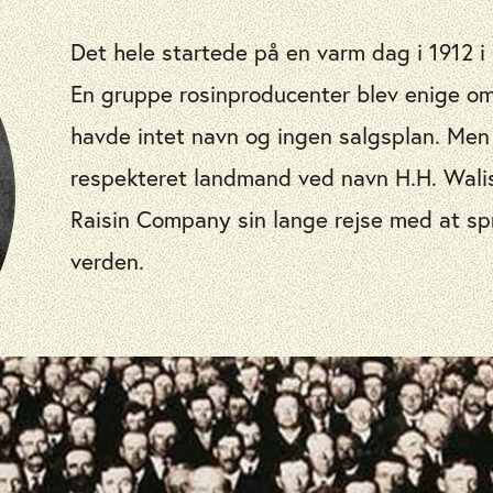
Det hele startede på en varm dag i 1912 i 
En gruppe rosinproducenter blev enige o
havde intet navn og ingen salgsplan. Men 
respekteret landmand ved navn H.H. Walis
Raisin Company sin lange rejse med at spr
verden.