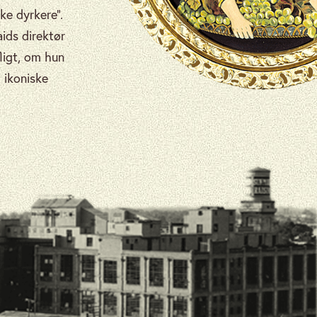
ke dyrkere”.
ids direktør
fligt, om hun
t ikoniske