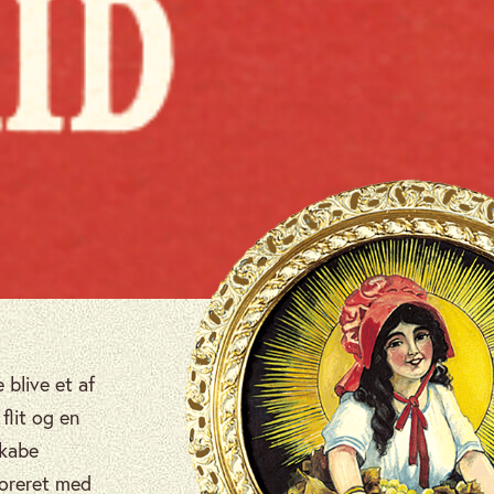
 blive et af
flit og en
skabe
koreret med