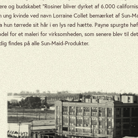
re og budskabet “Rosiner bliver dyrket af 6.000 californis
en ung kvinde ved navn Lorraine Collet bemærket af Sun-Ma
da hun tørrede sit hår i en lys rød hætte. Payne spurgte hø
odel for et maleri for virksomheden, som senere blev til de
adig findes på alle Sun-Maid-Produkter.