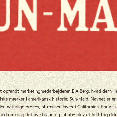
et opfandt marketingmedarbejderen E.A.Berg, hvad der ville
iske mærker i amerikansk historie; Sun-Maid. Navnet er en 
n naturlige proces, at rosiner ‘laves’ i Californien. For at 
 omkring det nye brand og intiativ blev et helt tog de