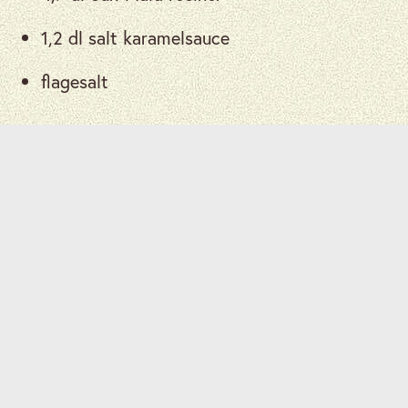
1,2 dl salt karamelsauce
flagesalt
Fremgangsmåde
Bland chokoladechips og kokosolie
i en skål, der tåler mikrobølgeovn.
1
Varm indtil blandingen er smeltet
og rør af og til.