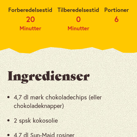
Forberedelsestid
Tilberedelsestid
Portioner
20
0
6
Minutter
Minutter
Ingredienser
4,7 dl mørk chokoladechips (eller
chokoladeknapper)
2 spsk kokosolie
4,7 dl Sun-Maid rosiner