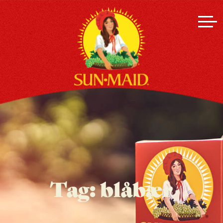
Tag:
blåbær